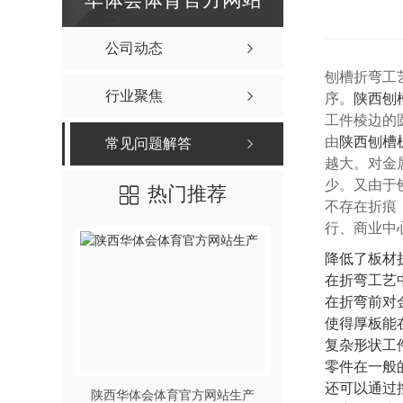
公司动态
刨槽折弯工
行业聚焦
序。
陕西刨
工件棱边的
由
陕西刨槽
常见问题解答
越大。对金
少。又由于
热门推荐
不存在折痕
行、商业中
降低了板材
在折弯工艺
在折弯前对
使得厚板能
复杂形状工
零件在一般
还可以通过
陕西华体会体育官方网站生产
液压闸式陕西华体