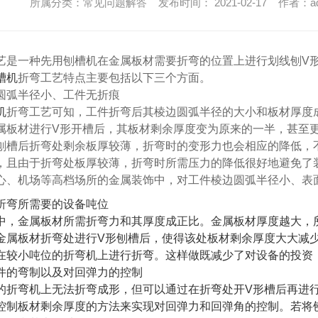
所属分类：常见问题解答 发布时间： 2021-02-17 作者：ad
艺是一种先用刨槽机在金属板材需要折弯的位置上进行划线刨V
槽机
折弯工艺特点主要包括以下三个方面。
圆弧半径小、工件无折痕
机
折弯工艺可知，工件折弯后其棱边圆弧半径的大小和板材厚度
属板材进行V形开槽后，其板材剩余厚度变为原来的一半，甚至
刨槽后折弯处剩余板厚较薄，折弯时的变形力也会相应的降低，
，且由于折弯处板厚较薄，折弯时所需压力的降低很好地避免了
心、机场等高档场所的金属装饰中，对工件棱边圆弧半径小、表
折弯所需要的设备吨位
中，金属板材所需折弯力和其厚度成正比。金属板材厚度越大，
金属板材折弯处进行V形刨槽后，使得该处板材剩余厚度大大减
在较小吨位的折弯机上进行折弯。这样做既减少了对设备的投资
件的弯制以及对回弹力的控制
的折弯机上无法折弯成形，但可以通过在折弯处开V形槽后再进
控制板材剩余厚度的方法来实现对回弹力和回弹角的控制。若将刨
会体育官方网站
华体会体育官方网站刀片
液压板料数