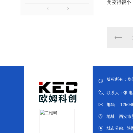
角变得很小
版权所有：华
联系人：张 电话：
邮箱： 12504
地址：西安市
城市分站
:
陕