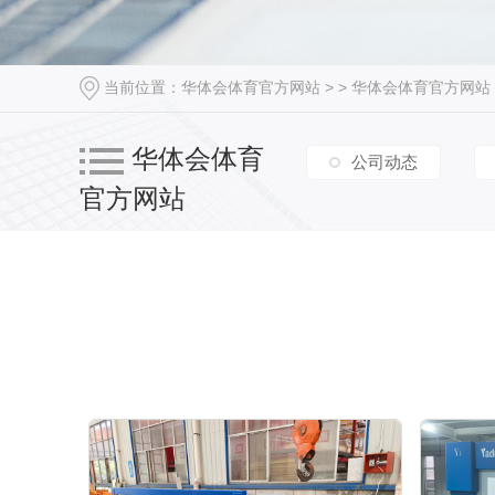
当前位置：
华体会体育官方网站
> >
华体会体育官方网站
华体会体育
公司动态
官方网站