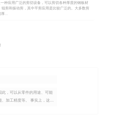
是一种应用广泛的剪切设备，可以剪切各种厚度的钢板材
、辊剪和振动剪，其中平剪应用是比较广泛的。大多数剪
...
!
Q
刨
A
因此，可以从零件的用途、可能
刨
、加工精度等。 事实上，这一
工