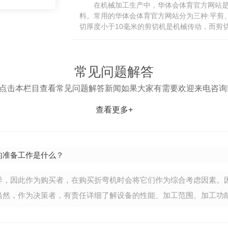
在机械加工生产中，华体会体育官方网站
和筒或拌和叶
料。常用的华体会体育官方网站分为三种:平剪
切厚度小于10毫米的剪切机是机械传动，而剪切厚
常见问题解答
点击本栏目查看常见问题解答新闻如果大家有需要欢迎来电咨询
查看更多+
的准备工作是什么？
异，因此作为购买者，在购买折弯机时会将它们作为综合考虑因素。
当然，作为决策者，有责任详细了解设备的性能、加工范围、加工功能
折弯机无法收...