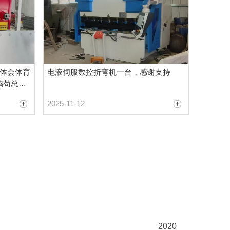
台华体会体育
电液伺服数控折弯机一台，感谢支持
鸡苟总信
2025-11-12
2020