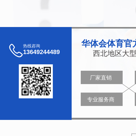
华体会体育官
热线咨询
13649244489
西北地区大
厂家直销
专业服务商