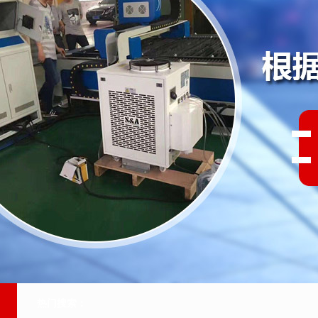
热门搜索：