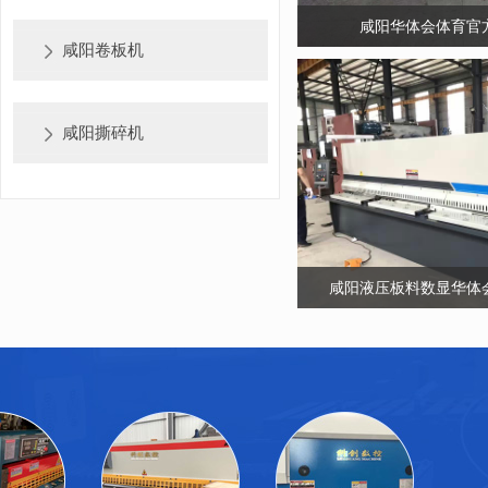
咸阳华体会体育官
咸阳卷板机
咸阳撕碎机
咸阳液压板料数显华体