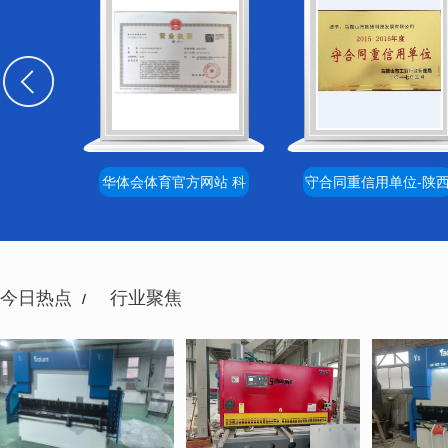
华体会体育官方网站 科
守合同重信用单位-陕
创营业执照
华体会体育官方网站
今日热点
行业聚焦
/