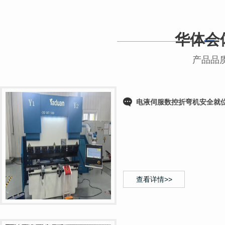
华体会
产品品
电液伺服数控折弯机安全就
查看详情>>