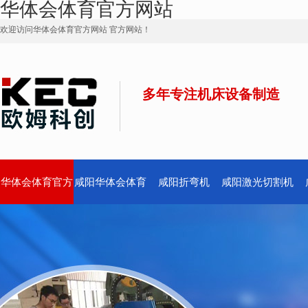
华体会体育官方网站
欢迎访问华体会体育官方网站 官方网站！
多年专注机床设备制造
华体会体育官方
咸阳华体会体育
咸阳折弯机
咸阳激光切割机
网站 华体会体
官方网站
育官方网站