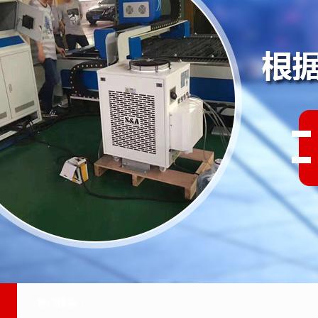
热门搜索：