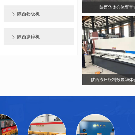
陕西华体会体育官
陕西卷板机
陕西撕碎机
陕西液压板料数显华体