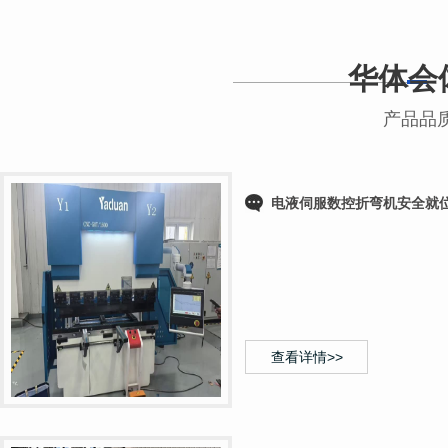
华体会
产品品
电液伺服数控折弯机安全就
查看详情>>