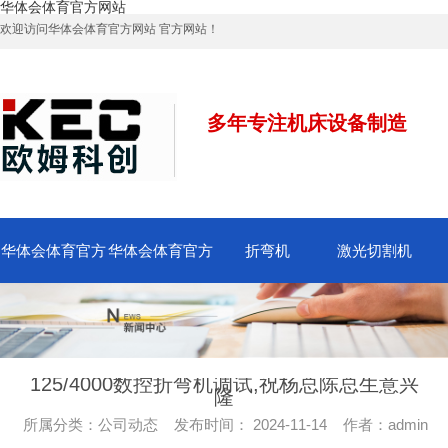
华体会体育官方网站
欢迎访问华体会体育官方网站 官方网站！
多年专注机床设备制造
华体会体育官方
华体会体育官方
折弯机
激光切割机
网站 华体会体
网站
育官方网站
125/4000数控折弯机调试,祝杨总陈总生意兴
隆
所属分类：公司动态 发布时间： 2024-11-14 作者：admin