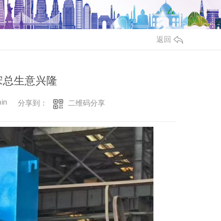
返回
宋总生意兴隆
in
二维码分享
分享到：