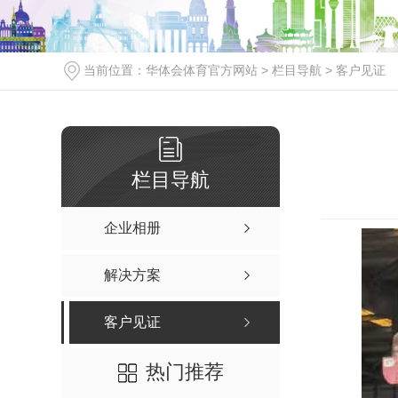
当前位置：
华体会体育官方网站
>
栏目导航
>
客户见证
栏目导航
企业相册
解决方案
客户见证
热门推荐