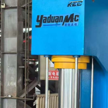
会体育官方网站
华体会体育官方网站刀片
液压板料数