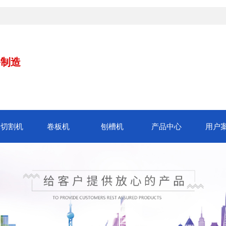
备制造
光切割机
卷板机
刨槽机
产品中心
用户