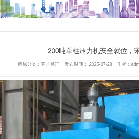
200吨单柱压力机安全就位，
所属分类：客户见证 发布时间： 2025-07-28 作者：adm