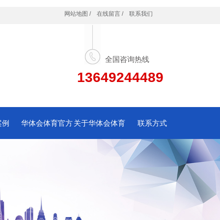
网站地图 /
在线留言 /
联系我们
全国咨询热线
13649244489
案例
华体会体育官方
关于华体会体育
联系方式
网站
官方网站