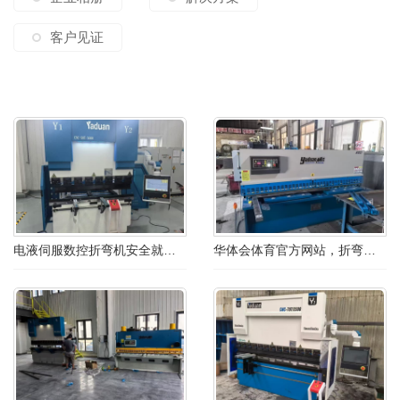
客户见证
电液伺服数控折弯机安全就位，飞机蒙皮折弯
华体会体育官方网站，折弯机，卷板机就位调试完美，感谢老板关照