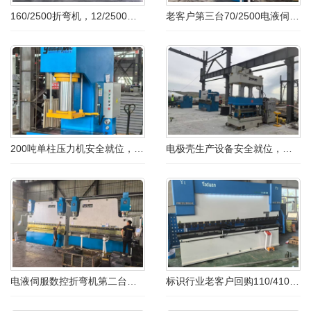
160/2500折弯机，12/2500华体会体育官方网站调试完美结束。感谢水务领导的信任。
老客户第三台70/2500电液伺服数控折弯机安全就位，宋总，何总生意兴隆
200吨单柱压力机安全就位，宋总生意兴隆
电极壳生产设备安全就位，调试完美
电液伺服数控折弯机第二台到位，白总，王总生意兴隆
标识行业老客户回购110/4100电液伺服数控折弯机调试培训结束。袁总，王总生意兴隆