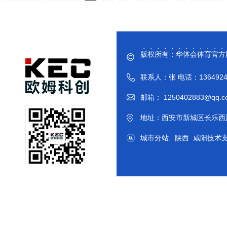
版权所有：华体会体育官方
联系人：张 电话：136492444
邮箱： 1250402883@qq
地址：西安市新城区长乐西路
城市分站
:
陕西
咸阳
技术