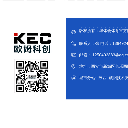
版权所有：华体会体育官方
联系人：张 电话：136492444
邮箱： 1250402883@qq
地址：西安市新城区长乐西路
城市分站
:
陕西
咸阳
技术