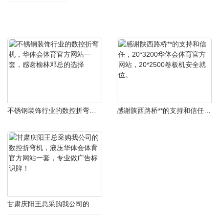
不锈钢装饰行业的数控折弯机，华体会体育官方网站一套，感谢榆林邓总的选择
感谢陕西路桥**的支持和信任，20*3200华体会体育官方网站，20*2500卷板机安全就位。
甘肃庆阳王总采购我公司的数控折弯机，液压华体会体育官方网站一套，专业做广告标识牌！