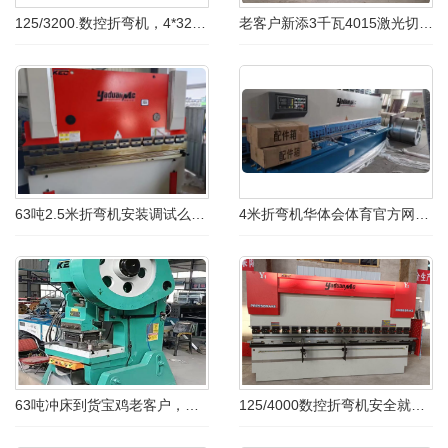
125/3200.数控折弯机，4*3200.数控华体会体育官方网站，安全就位，调试培训。老板生意兴隆！
老客户新添3千瓦4015激光切割安全就位，徐总，贾总生意兴隆！
63吨2.5米折弯机安装调试么马达
4米折弯机华体会体育官方网站安全就位，陈总生意兴隆！
63吨冲床到货宝鸡老客户，戴总生意兴隆！
125/4000数控折弯机安全就位，感谢刘总对我们的支持