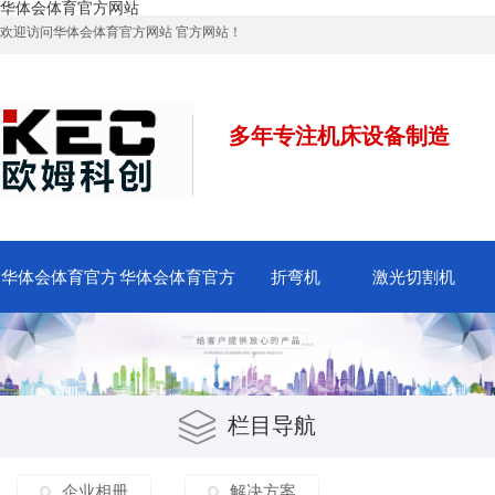
华体会体育官方网站
欢迎访问华体会体育官方网站 官方网站！
多年专注机床设备制造
华体会体育官方
华体会体育官方
折弯机
激光切割机
网站 华体会体
网站
育官方网站
栏目导航
企业相册
解决方案