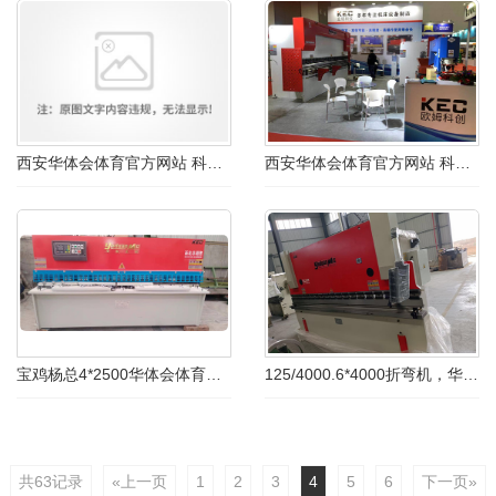
西安华体会体育官方网站 科创（亚锻科技）欢迎新老客户光临指导
西安华体会体育官方网站 科创（亚锻科技）欢迎新老客户光临指导?
宝鸡杨总4*2500华体会体育官方网站安全就位，杨总生意兴隆
125/4000.6*4000折弯机，华体会体育官方网站已经安全到位?
共63记录
«上一页
1
2
3
4
5
6
下一页»