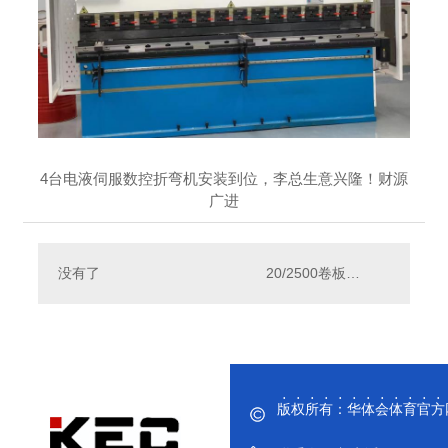
4台电液伺服数控折弯机安装到位，李总生意兴隆！财源
广进
没有了
20/2500卷板机汉中到货，感谢老乡惠购 ，老乡生意兴隆！
版权所有：华体会体育官方