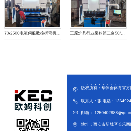
70/2500电液伺服数控折弯机调试客户非常满意。王总生意兴隆
三原炉具行业采购第二台50/1300电液伺服数控折弯机。调试结束客户非常满意。苏总生意兴隆
版权所有：华体会体育官方
联系人：张 电话：136492444
邮箱： 1250402883@qq
地址：西安市新城区长乐西路