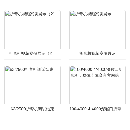
折弯机视频案例展示（2）
折弯机视频案例展示
63/2500折弯机调试结束
100/4000.4*4000深喉口折弯机，华体会体育官方网站