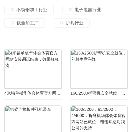
不锈钢加工行业
电子电器行业
钣金加工厂
炉具行业
4米铝单板华体会体育官方网站安装调试结束，效果杠杠滴
160/2500折弯机安全就位，刘总生意兴隆