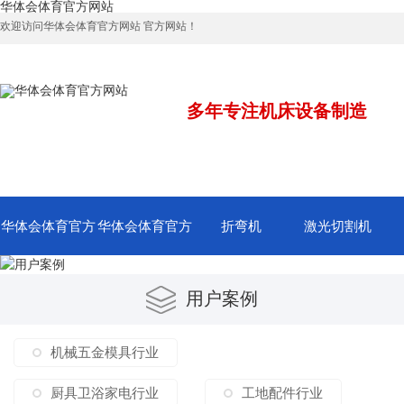
华体会体育官方网站
欢迎访问华体会体育官方网站 官方网站！
多年专注机床设备制造
华体会体育官方
华体会体育官方
折弯机
激光切割机
网站 华体会体
网站
用户案例
育官方网站
机械五金模具行业
厨具卫浴家电行业
工地配件行业