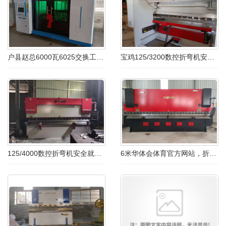
户县赵总6000瓦6025交换工作台激光切割机安全就位
宝鸡125/3200数控折弯机安全就位
125/4000数控折弯机安全就位，王总生意兴隆
6米华体会体育官方网站，折弯机安全就位陈总生意兴隆财源广进