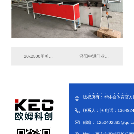
20x2500闸剪交付客户使用中，感谢徐总张总的支持与信任，祝2位老总生意兴隆。
泾阳中通门业采购陕西折弯机系列产品63/2500型号数控折弯机一台
版权所有：华体会体育官方
联系人：张 电话：136492444
邮箱： 1250402883@qq