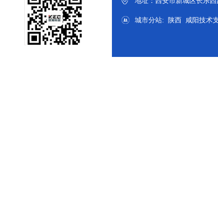
地址：西安市新城区长乐西路
城市分站
:
陕西
咸阳
技术