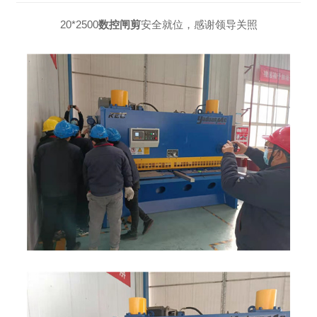
20*2500
数控闸剪
安全就位，感谢领导关照