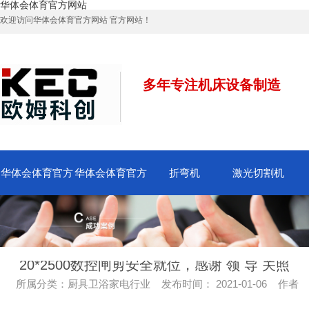
华体会体育官方网站
欢迎访问华体会体育官方网站 官方网站！
多年专注机床设备制造
华体会体育官方
华体会体育官方
折弯机
激光切割机
网站 华体会体
网站
育官方网站
20*2500数控闸剪安全就位，感谢 领 导 关照
所属分类：厨具卫浴家电行业 发布时间： 2021-01-06 作者：a